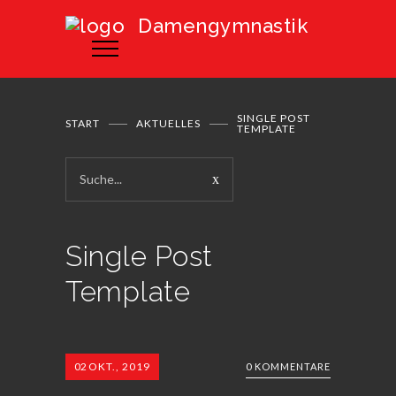
Damengymnastik
SINGLE POST
START
AKTUELLES
TEMPLATE
Single Post
Template
02
OKT., 2019
0 KOMMENTARE