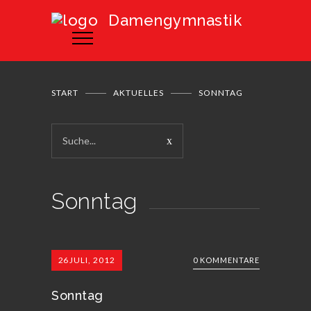
Damengymnastik
START
AKTUELLES
SONNTAG
Sonntag
26
JULI, 2012
0 KOMMENTARE
Sonntag