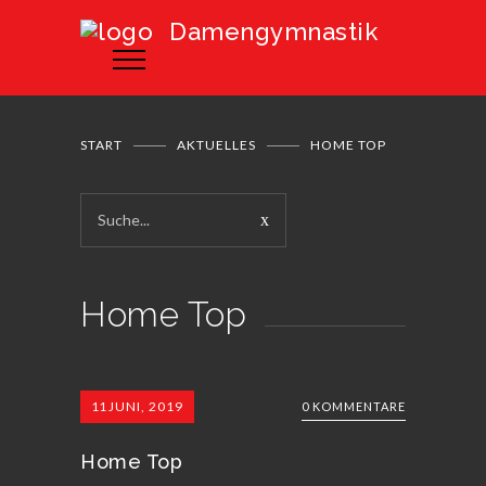
Damengymnastik
START
AKTUELLES
HOME TOP
Home Top
11
JUNI, 2019
0 KOMMENTARE
Home Top