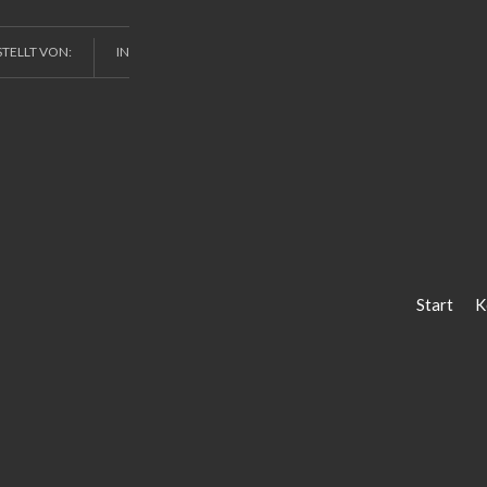
STELLT VON:
IN
Start
K