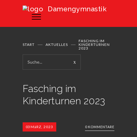
Damengymnastik
FASCHING IM
START
AKTUELLES
KINDERTURNEN
2023
Fasching im
Kinderturnen 2023
03
MäRZ, 2023
0 KOMMENTARE