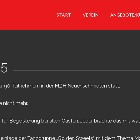
START
VEREIN
ANGEBOTE/K
25
ber 90 Teilnehmern in der MZH Neuenschmidten statt.
e nicht mehr.
für Begeisterung bei allen Gästen. Jeder brachte das mit was
zeinlage der Tanzgruppe „Golden Sweets“ mit dem Thema Mou