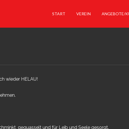
START
VEREIN
ANGEBOTE/K
ich wieder HELAU!
nehmen.
chminkt, gequasselt und für Leib und Seele gesorgt.